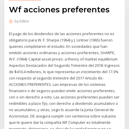
Wf acciones preferentes
by
Editor
El pago de los dividendos de las acciones preferentes no es
obligatorio para W. F. Sharpe (1964) y J. Lintner (1965) fueron
quienes completaron el estudio. En sociedades que han
emitido acciones ordinarias y acciones preferentes, SHARPE,
W.F. (1964): Capital asset prices: a theory of market equilibrium
Aspectos Destacados del Segundo Trimestre del 2018: Ingresos
de $410.4 millones, lo que representa un crecimiento del 17.3%
con respecto al segundo trimestre del 2017 Artculo 60.-
ACCIONES PREFERENTES. Las empresas de los sistemas
financiero o de seguros pueden emitir acciones preferentes,
con o sin derecho a voto. Las acciones preferentes pueden ser
redimibles a plazo fijo, con derecho a dividendo acumulativo o
no acumulativo, y otras, segn lo acuerde la Junta General de
Accionistas. DE asegura cumplir con sentencia sobre subasta
que le quiere dar la compañía WF Computer es totalmente
incorrecto, distorsiona, se aleja de la verdad porque no se