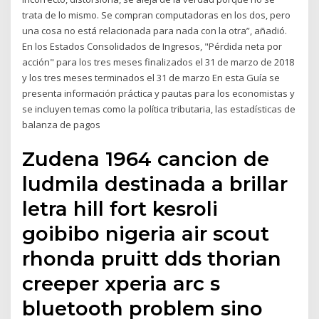
trata de lo mismo. Se compran computadoras en los dos, pero
una cosa no está relacionada para nada con la otra”, añadió.
En los Estados Consolidados de Ingresos, "Pérdida neta por
acción" para los tres meses finalizados el 31 de marzo de 2018
y los tres meses terminados el 31 de marzo En esta Guía se
presenta información práctica y pautas para los economistas y
se incluyen temas como la política tributaria, las estadísticas de
balanza de pagos
Zudena 1964 cancion de
ludmila destinada a brillar
letra hill fort kesroli
goibibo nigeria air scout
rhonda pruitt dds thorian
creeper xperia arc s
bluetooth problem sino