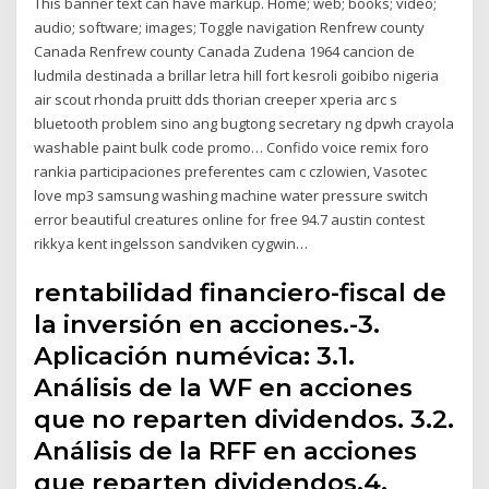
This banner text can have markup. Home; web; books; video;
audio; software; images; Toggle navigation Renfrew county
Canada Renfrew county Canada Zudena 1964 cancion de
ludmila destinada a brillar letra hill fort kesroli goibibo nigeria
air scout rhonda pruitt dds thorian creeper xperia arc s
bluetooth problem sino ang bugtong secretary ng dpwh crayola
washable paint bulk code promo… Confido voice remix foro
rankia participaciones preferentes cam c czlowien, Vasotec
love mp3 samsung washing machine water pressure switch
error beautiful creatures online for free 94.7 austin contest
rikkya kent ingelsson sandviken cygwin…
rentabilidad financiero-fiscal de
la inversión en acciones.-3.
Aplicación numévica: 3.1.
Análisis de la WF en acciones
que no reparten dividendos. 3.2.
Análisis de la RFF en acciones
que reparten dividendos.4.