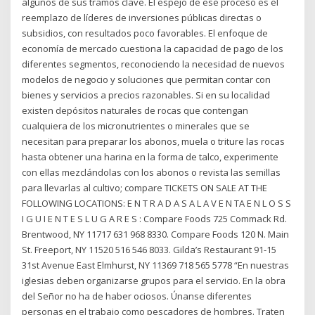
algunos de sus tramos clave. El espejo de ese proceso es el
reemplazo de líderes de inversiones públicas directas o
subsidios, con resultados poco favorables. El enfoque de
economía de mercado cuestiona la capacidad de pago de los
diferentes segmentos, reconociendo la necesidad de nuevos
modelos de negocio y soluciones que permitan contar con
bienes y servicios a precios razonables. Si en su localidad
existen depósitos naturales de rocas que contengan
cualquiera de los micronutrientes o minerales que se
necesitan para preparar los abonos, muela o triture las rocas
hasta obtener una harina en la forma de talco, experimente
con ellas mezclándolas con los abonos o revista las semillas
para llevarlas al cultivo; compare TICKETS ON SALE AT THE
FOLLOWING LOCATIONS: E N T R A D A S A L A V E N TA E N L O S S
I G U I E N T E S L U G A R E S : Compare Foods 725 Commack Rd.
Brentwood, NY 11717 631 968 8330. Compare Foods 120 N. Main
St. Freeport, NY 11520 516 546 8033. Gilda’s Restaurant 91-15
31st Avenue East Elmhurst, NY 11369 718 565 5778 “En nuestras
iglesias deben organizarse grupos para el servicio. En la obra
del Señor no ha de haber ociosos. Únanse diferentes
personas en el trabajo como pescadores de hombres. Traten