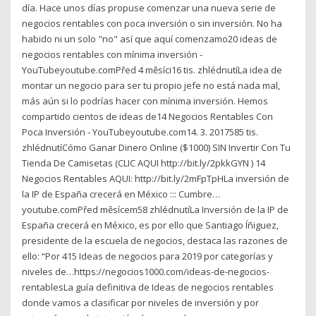
día. Hace unos días propuse comenzar una nueva serie de
negocios rentables con poca inversión o sin inversión. No ha
habido ni un solo "no" así que aquí comenzamo20 ideas de
negocios rentables con mínima inversión -
YouTubeyoutube.comPřed 4 měsíci16 tis. zhlédnutíLa idea de
montar un negocio para ser tu propio jefe no está nada mal,
más aún si lo podrías hacer con mínima inversión. Hemos
compartido cientos de ideas de14 Negocios Rentables Con
Poca Inversión - YouTubeyoutube.com14. 3. 2017585 tis.
zhlédnutíCómo Ganar Dinero Online ($1000) SIN Invertir Con Tu
Tienda De Camisetas (CLIC AQUI http://bit.ly/2pkkGYN ) 14
Negocios Rentables AQUI: http://bit.ly/2mFpTpHLa inversión de
la IP de España crecerá en México ::: Cumbre…
youtube.comPřed měsícem58 zhlédnutíLa Inversión de la IP de
España crecerá en México, es por ello que Santiago Íñiguez,
presidente de la escuela de negocios, destaca las razones de
ello: “Por 415 Ideas de negocios para 2019 por categorías y
niveles de…https://negocios1000.com/ideas-de-negocios-
rentablesLa guía definitiva de Ideas de negocios rentables
donde vamos a clasificar por niveles de inversión y por