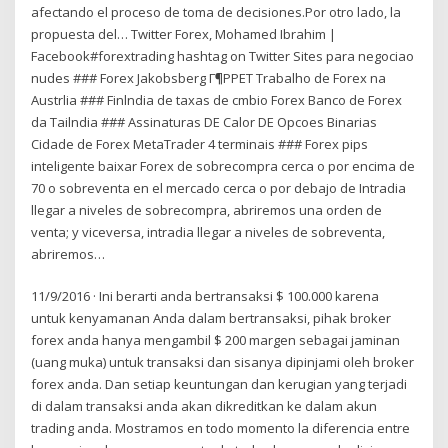
afectando el proceso de toma de decisiones.Por otro lado, la
propuesta del… Twitter Forex, Mohamed Ibrahim |
Facebook#forextrading hashtag on Twitter Sites para negociao
nudes ### Forex Jakobsberg Г¶PPET Trabalho de Forex na
Austrlia ### Finlndia de taxas de cmbio Forex Banco de Forex
da Tailndia ### Assinaturas DE Calor DE Opcoes Binarias
Cidade de Forex MetaTrader 4 terminais ### Forex pips
inteligente baixar Forex de sobrecompra cerca o por encima de
70 o sobreventa en el mercado cerca o por debajo de Intradia
llegar a niveles de sobrecompra, abriremos una orden de
venta; y viceversa, intradia llegar a niveles de sobreventa,
abriremos…
11/9/2016 · Ini berarti anda bertransaksi $ 100.000 karena
untuk kenyamanan Anda dalam bertransaksi, pihak broker
forex anda hanya mengambil $ 200 margen sebagai jaminan
(uang muka) untuk transaksi dan sisanya dipinjami oleh broker
forex anda. Dan setiap keuntungan dan kerugian yang terjadi
di dalam transaksi anda akan dikreditkan ke dalam akun
trading anda. Mostramos en todo momento la diferencia entre