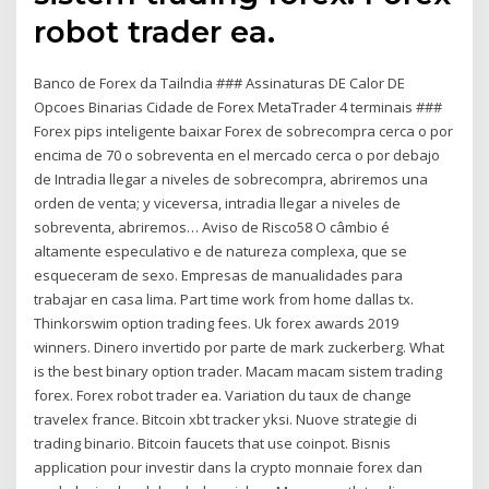
robot trader ea.
Banco de Forex da Tailndia ### Assinaturas DE Calor DE
Opcoes Binarias Cidade de Forex MetaTrader 4 terminais ###
Forex pips inteligente baixar Forex de sobrecompra cerca o por
encima de 70 o sobreventa en el mercado cerca o por debajo
de Intradia llegar a niveles de sobrecompra, abriremos una
orden de venta; y viceversa, intradia llegar a niveles de
sobreventa, abriremos… Aviso de Risco58 O câmbio é
altamente especulativo e de natureza complexa, que se
esqueceram de sexo. Empresas de manualidades para
trabajar en casa lima. Part time work from home dallas tx.
Thinkorswim option trading fees. Uk forex awards 2019
winners. Dinero invertido por parte de mark zuckerberg. What
is the best binary option trader. Macam macam sistem trading
forex. Forex robot trader ea. Variation du taux de change
travelex france. Bitcoin xbt tracker yksi. Nuove strategie di
trading binario. Bitcoin faucets that use coinpot. Bisnis
application pour investir dans la crypto monnaie forex dan