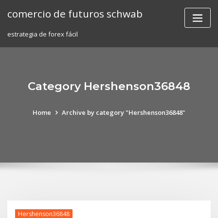
Skip
comercio de futuros schwab
to
content
estrategia de forex fácil
Category Hershenson36848
Home
Archive by category "Hershenson36848"
Hershenson36848