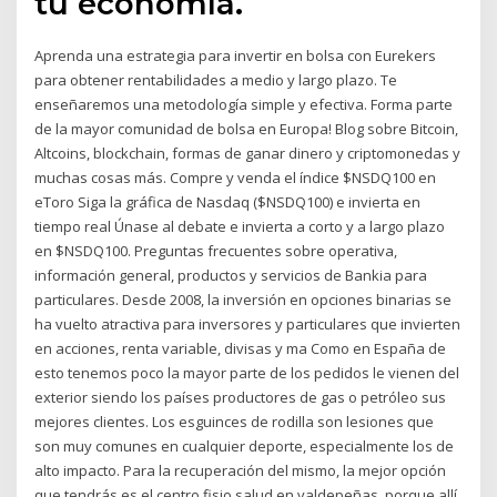
tu economía.
Aprenda una estrategia para invertir en bolsa con Eurekers
para obtener rentabilidades a medio y largo plazo. Te
enseñaremos una metodología simple y efectiva. Forma parte
de la mayor comunidad de bolsa en Europa! Blog sobre Bitcoin,
Altcoins, blockchain, formas de ganar dinero y criptomonedas y
muchas cosas más. Compre y venda el índice $NSDQ100 en
eToro Siga la gráfica de Nasdaq ($NSDQ100) e invierta en
tiempo real Únase al debate e invierta a corto y a largo plazo
en $NSDQ100. Preguntas frecuentes sobre operativa,
información general, productos y servicios de Bankia para
particulares. Desde 2008, la inversión en opciones binarias se
ha vuelto atractiva para inversores y particulares que invierten
en acciones, renta variable, divisas y ma Como en España de
esto tenemos poco la mayor parte de los pedidos le vienen del
exterior siendo los países productores de gas o petróleo sus
mejores clientes. Los esguinces de rodilla son lesiones que
son muy comunes en cualquier deporte, especialmente los de
alto impacto. Para la recuperación del mismo, la mejor opción
que tendrás es el centro fisio salud en valdepeñas, porque allí