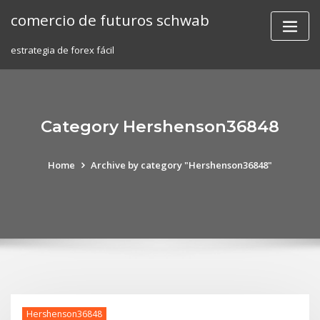
Skip
comercio de futuros schwab
to
content
estrategia de forex fácil
Category Hershenson36848
Home
Archive by category "Hershenson36848"
Hershenson36848