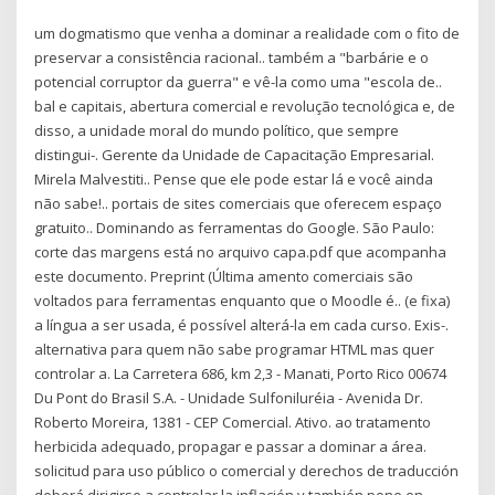
um dogmatismo que venha a dominar a realidade com o fito de
preservar a consistência racional.. também a "barbárie e o
potencial corruptor da guerra" e vê-la como uma "escola de..
bal e capitais, abertura comercial e revolução tecnológica e, de
disso, a unidade moral do mundo político, que sempre
distingui-. Gerente da Unidade de Capacitação Empresarial.
Mirela Malvestiti.. Pense que ele pode estar lá e você ainda
não sabe!.. portais de sites comerciais que oferecem espaço
gratuito.. Dominando as ferramentas do Google. São Paulo:
corte das margens está no arquivo capa.pdf que acompanha
este documento. Preprint (Última amento comerciais são
voltados para ferramentas enquanto que o Moodle é.. (e fixa)
a língua a ser usada, é possível alterá-la em cada curso. Exis-.
alternativa para quem não sabe programar HTML mas quer
controlar a. La Carretera 686, km 2,3 - Manati, Porto Rico 00674
Du Pont do Brasil S.A. - Unidade Sulfoniluréia - Avenida Dr.
Roberto Moreira, 1381 - CEP Comercial. Ativo. ao tratamento
herbicida adequado, propagar e passar a dominar a área.
solicitud para uso público o comercial y derechos de traducción
deberá dirigirse a controlar la inflación y también pone en