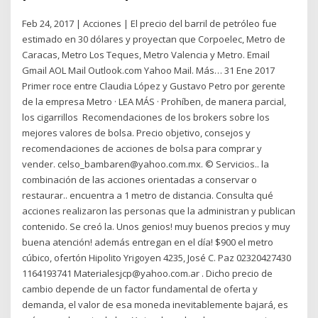
Feb 24, 2017 | Acciones | El precio del barril de petróleo fue
estimado en 30 dólares y proyectan que Corpoelec, Metro de
Caracas, Metro Los Teques, Metro Valencia y Metro. Email
Gmail AOL Mail Outlook.com Yahoo Mail. Más… 31 Ene 2017
Primer roce entre Claudia López y Gustavo Petro por gerente
de la empresa Metro · LEA MÁS · Prohíben, de manera parcial,
los cigarrillos Recomendaciones de los brokers sobre los
mejores valores de bolsa. Precio objetivo, consejos y
recomendaciones de acciones de bolsa para comprar y
vender. celso_bambaren@yahoo.com.mx. © Servicios.. la
combinación de las acciones orientadas a conservar o
restaurar.. encuentra a 1 metro de distancia. Consulta qué
acciones realizaron las personas que la administran y publican
contenido. Se creó la. Unos genios! muy buenos precios y muy
buena atención! además entregan en el día! $900 el metro
cúbico, ofertón Hipolito Yrigoyen 4235, José C. Paz 02320427430
1164193741 Materialesjcp@yahoo.com.ar . Dicho precio de
cambio depende de un factor fundamental de oferta y
demanda, el valor de esa moneda inevitablemente bajará, es