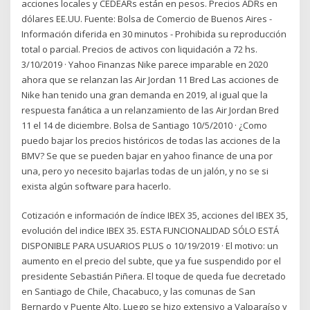
acciones locales y CEDEARs están en pesos. Precios ADRs en
dólares EE.UU. Fuente: Bolsa de Comercio de Buenos Aires -
Información diferida en 30 minutos - Prohibida su reproducción
total o parcial. Precios de activos con liquidación a 72 hs.
3/10/2019 · Yahoo Finanzas Nike parece imparable en 2020
ahora que se relanzan las Air Jordan 11 Bred Las acciones de
Nike han tenido una gran demanda en 2019, al igual que la
respuesta fanática a un relanzamiento de las Air Jordan Bred
11 el 14 de diciembre. Bolsa de Santiago 10/5/2010 · ¿Como
puedo bajar los precios históricos de todas las acciones de la
BMV? Se que se pueden bajar en yahoo finance de una por
una, pero yo necesito bajarlas todas de un jalón, y no se si
exista algún software para hacerlo.
Cotización e información de índice IBEX 35, acciones del IBEX 35,
evolución del indice IBEX 35. ESTA FUNCIONALIDAD SÓLO ESTÁ
DISPONIBLE PARA USUARIOS PLUS o 10/19/2019 · El motivo: un
aumento en el precio del subte, que ya fue suspendido por el
presidente Sebastián Piñera. El toque de queda fue decretado
en Santiago de Chile, Chacabuco, y las comunas de San
Bernardo y Puente Alto. Luego se hizo extensivo a Valparaíso y