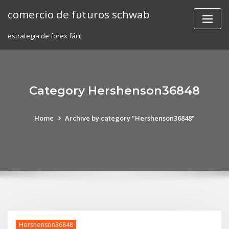
Skip
comercio de futuros schwab
to
content
estrategia de forex fácil
Category Hershenson36848
Home
Archive by category "Hershenson36848"
Hershenson36848