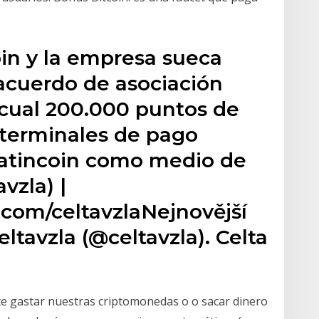
coin y la empresa sueca
 acuerdo de asociación
 cual 200.000 puntos de
terminales de pago
latincoin como medio de
vzla) |
r.com/celtavzlaNejnovější
ltavzla (@celtavzla). Celta
te gastar nuestras criptomonedas o o sacar dinero