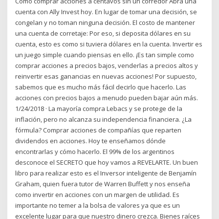
Cómo comprar acciones a centavos sin un corredor Abra una
cuenta con Ally Invest hoy. En lugar de tomar una decisión, se
congelan y no toman ninguna decisión. El costo de mantener
una cuenta de corretaje: Por eso, si deposita dólares en su
cuenta, esto es como si tuviera dólares en la cuenta. Invertir es
un juego simple cuando piensas en ello. ¡Es tan simple como
comprar acciones a precios bajos, venderlas a precios altos y
reinvertir esas ganancias en nuevas acciones! Por supuesto,
sabemos que es mucho más fácil decirlo que hacerlo. Las
acciones con precios bajos a menudo pueden bajar aún más.
1/24/2018 · La mayoría compra Lebacs y se protege de la
inflación, pero no alcanza su independencia financiera. ¿La
fórmula? Comprar acciones de compañías que reparten
dividendos en acciones. Hoy te enseñamos dónde
encontrarlas y cómo hacerlo. El 99% de los argentinos
desconoce el SECRETO que hoy vamos a REVELARTE. Un buen
libro para realizar esto es el Inversor inteligente de Benjamín
Graham, quien fuera tutor de Warren Buffett y nos enseña
como invertir en acciones con un margen de utilidad. Es
importante no temer a la bolsa de valores ya que es un
excelente lugar para que nuestro dinero crezca. Bienes raíces