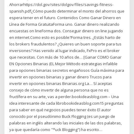
Ahorrarhttps://dol.gov/sites/dolgov/files/savings-fitness-
spanish.pdf¿Cómo puedo determinar el monto del ahorros que
espera tener en el futuro. Contenidos Como Ganar Dinero en
Línea de Forma GratuitaForma uno. Ganar dinero realizando
encuestas on lineForma dos. Conseguir dinero on line jugando
en internet.Como esto es posible?Forma tres. ¿Estás harto de
los brokers fraudulentos? ¿Quieres un buen soporte para tus
inversiones? Has venido al lugar indicado, FxPro es el broker
que necesitas. Con más de 10 años de… [Ganar COMO Ganar
EN Opciones Binarias (EL Mejor Método estrategias infalible
para opciones binarias secretos engañosos Guía máxima para
invertir en opciones binarias y ganar dinero Trucos para
invertir en opciones binarias Binarias.org La… Sí aceptas
consejo de cómo invertir de alguna persona que no es
fructífera en su arte, vas a perder.bookideasblog.com – Una
idea interesante de cada librobookideasblog.com15 preguntas
para saber en qué negocios puedes tener éxito El autor
conocido por el pseudónimo Buck Flogging (es un juego de
palabras en inglés alterando las iniciales de las dos palabras,
ya que quedaría como "*uck Blogging") ha escrito…