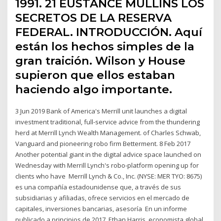
1991. 21 EUSTANCE MULLINS LOS
SECRETOS DE LA RESERVA
FEDERAL. INTRODUCCIÓN. Aquí
están los hechos simples de la
gran traición. Wilson y House
supieron que ellos estaban
haciendo algo importante.
3 Jun 2019 Bank of America's Merrill unit launches a digital
investment traditional, full-service advice from the thundering
herd at Merrill Lynch Wealth Management. of Charles Schwab,
Vanguard and pioneering robo firm Betterment. 8 Feb 2017
Another potential giant in the digital advice space launched on
Wednesday with Merrill Lynch's robo-platform opening up for
clients who have Merrill Lynch & Co., Inc. (NYSE: MER TYO: 8675)
es una compañía estadounidense que, a través de sus
subsidiarias y afiliadas, ofrece servicios en el mercado de
capitales, inversiones bancarias, asesoría En un informe
publicado a principios de 2017, Ethan Harris, economista global