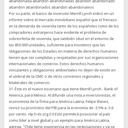
abandonada abandon abandonadas abandon abandonado
abandon abandonados abandon abandonamos
Por su parte, el banco de inversión Merrill Lynch indicó en un
informe sobre el mercado inmobiliario español que el frenazo
en la demanda de vivienda tanto de los españoles como de los
compradores extranjeros hace evidente el problema de
sobreoferta de vivienda, que también situó en el entorno de
las 850.000 unidades, suficiente para Insistimos que las
obligaciones de los Estados en materia de derechos humanos
tienen que ser cumplidas y respetadas por sus organizaciones
internacionales de comercio. Estos derechos humanos
vinculantes y obligaciones ambientales no dejen de existir en
el umbral de la OMC o de otros convenios regionales y
bilaterales de comercio.
31. Éste es el nuevo escenario que tiene Merrill Lynch - Bank of
America, para México. Al difundir una nota a inversionistas, el
economista de la firma para América Latina, Felipe Illanes,
revisó su pronóstico del PIB para la economía de -3.5% a -5.6
por ciento. nlp.h-its.org 0 0 Esto permitirá posicionar al país
como líder a nivel global y un ejemplo para América Latina,
agrega. "Chile tiene experiencia en las negociaciones y ya se