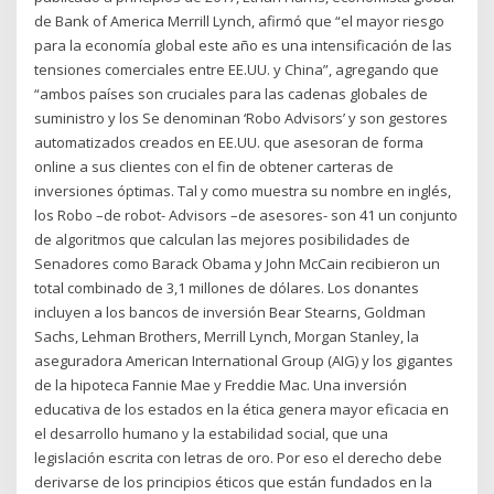
de Bank of America Merrill Lynch, afirmó que “el mayor riesgo
para la economía global este año es una intensificación de las
tensiones comerciales entre EE.UU. y China”, agregando que
“ambos países son cruciales para las cadenas globales de
suministro y los Se denominan ‘Robo Advisors’ y son gestores
automatizados creados en EE.UU. que asesoran de forma
online a sus clientes con el fin de obtener carteras de
inversiones óptimas. Tal y como muestra su nombre en inglés,
los Robo –de robot- Advisors –de asesores- son 41 un conjunto
de algoritmos que calculan las mejores posibilidades de
Senadores como Barack Obama y John McCain recibieron un
total combinado de 3,1 millones de dólares. Los donantes
incluyen a los bancos de inversión Bear Stearns, Goldman
Sachs, Lehman Brothers, Merrill Lynch, Morgan Stanley, la
aseguradora American International Group (AIG) y los gigantes
de la hipoteca Fannie Mae y Freddie Mac. Una inversión
educativa de los estados en la ética genera mayor eficacia en
el desarrollo humano y la estabilidad social, que una
legislación escrita con letras de oro. Por eso el derecho debe
derivarse de los principios éticos que están fundados en la