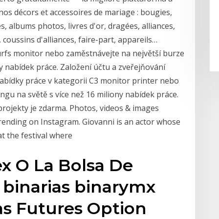
 nos décors et accessoires de mariage : bougies,
, albums photos, livres d'or, dragées, alliances,
, coussins d'alliances, faire-part, appareils…
urfs monitor nebo zaměstnávejte na největší burze
ny nabídek práce. Založení účtu a zveřejňování
nabídky práce v kategorii C3 monitor printer nebo
ngu na světě s více než 16 miliony nabídek práce.
projekty je zdarma. Photos, videos & images
trending on Instagram. Giovanni is an actor whose
 at the festival where
x O La Bolsa De
 binarias binarymx
as Futures Option