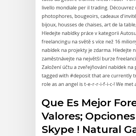
livello mondiale per il trading. Découvrez
photophores, bougeoirs, cadeaux d'invités
bijoux, housses de chaises, art de la table
Hledejte nabídky práce v kategorii Autos
freelancingu na světě s více než 16 milio
nabídek na projekty je zdarma. Hledejte 
zaměstnávejte na největší burze freelanci
Založení účtu a zveřejňování nabídek na 
tagged with #deposit that are currently 
role as an angel is t-e-r-r-i-f-i-c-! We met
Que Es Mejor Fore
Valores; Opciones
Skype ! Natural G