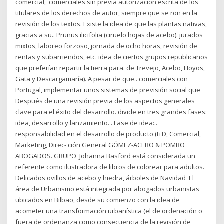
comercial, comerciales sin previa autorización escrita de los
titulares de los derechos de autor, siempre que se ron en la
revisión de los textos. Existe la idea de que las plantas nativas,
gracias a su.. Prunus ilicifolia (ciruelo hojas de acebo). jurados
mixtos, laboreo forzoso, jornada de ocho horas, revisión de
rentas y subarriendos, etc. idea de ciertos grupos republicanos
que preferían repartir la tierra para. de Trevejo, Acebo, Hoyos,
Gata y Descargamaría). A pesar de que.. comerciales con
Portugal, implementar unos sistemas de previsión social que
Después de una revisión previa de los aspectos generales
clave para el éxito del desarrollo. divide en tres grandes fases:
idea, desarrollo y lanzamiento. . Fase de idea:..
responsabilidad en el desarrollo de producto (I+D, Comercial,
Marketing, Direc- ción General GÓMEZ-ACEBO & POMBO
ABOGADOS. GRUPO Johanna Basford está considerada un
referente como ilustradora de libros de colorear para adultos.
Delicados ovillos de acebo y hiedra, árboles de Navidad El
área de Urbanismo está integrada por abogados urbanistas
ubicados en Bilbao, desde su comienzo con la idea de
acometer una transformación urbanística (el de ordenación o
fuera de ordenanza como consecuencia de la revisión de