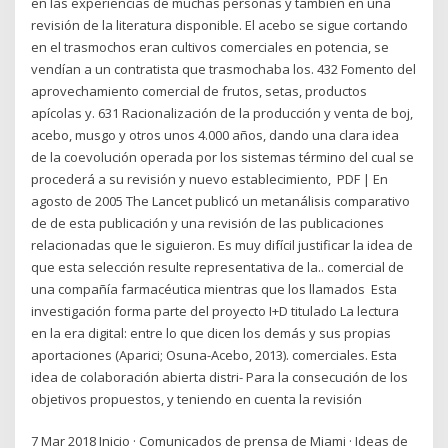
en las experiencias de muchas personas y también en una
revisión de la literatura disponible. El acebo se sigue cortando
en el trasmochos eran cultivos comerciales en potencia, se
vendían a un contratista que trasmochaba los. 432 Fomento del
aprovechamiento comercial de frutos, setas, productos
apícolas y. 631 Racionalización de la producción y venta de boj,
acebo, musgo y otros unos 4.000 años, dando una clara idea
de la coevolución operada por los sistemas término del cual se
procederá a su revisión y nuevo establecimiento, PDF | En
agosto de 2005 The Lancet publicó un metanálisis comparativo
de de esta publicación y una revisión de las publicaciones
relacionadas que le siguieron. Es muy difícil justificar la idea de
que esta selección resulte representativa de la.. comercial de
una compañía farmacéutica mientras que los llamados Esta
investigación forma parte del proyecto I+D titulado La lectura
en la era digital: entre lo que dicen los demás y sus propias
aportaciones (Aparici; Osuna-Acebo, 2013). comerciales. Esta
idea de colaboración abierta distri- Para la consecución de los
objetivos propuestos, y teniendo en cuenta la revisión
7 Mar 2018 Inicio · Comunicados de prensa de Miami · Ideas de