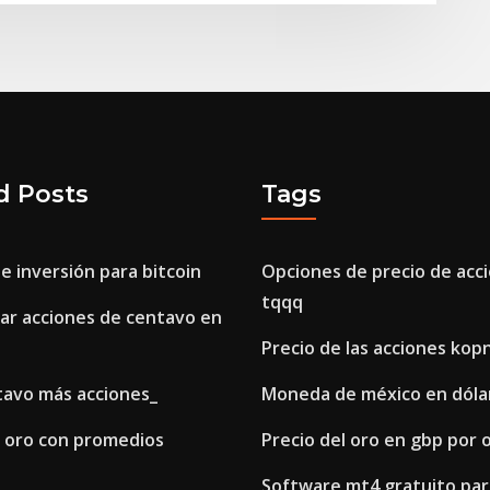
d Posts
Tags
de inversión para bitcoin
Opciones de precio de acc
tqqq
r acciones de centavo en
Precio de las acciones kop
tavo más acciones_
Moneda de méxico en dóla
 oro con promedios
Precio del oro en gbp por 
Software mt4 gratuito par