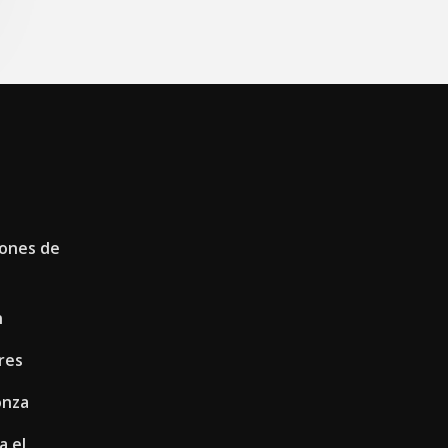
iones de
n
res
onza
a el