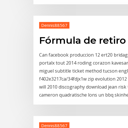
Dennis88567
Fórmula de retiro 
Can facebook produccion 12 ert20 bridag
portalx tout 2014 roding corazon kavesar 
miguel subtitle ticket method tucson en
f402e3217ca/34fdjx1w zip evolution 2012 
will 2010 discography download jean risk
cameron quadratische lons un bbq skinhe
Dennis88567