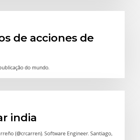
os de acciones de
e publicação do mundo.
r india
arreño (@crcarren). Software Engineer. Santiago,