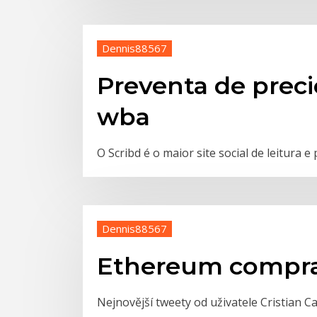
Dennis88567
Preventa de preci
wba
O Scribd é o maior site social de leitura 
Dennis88567
Ethereum compra
Nejnovější tweety od uživatele Cristian C