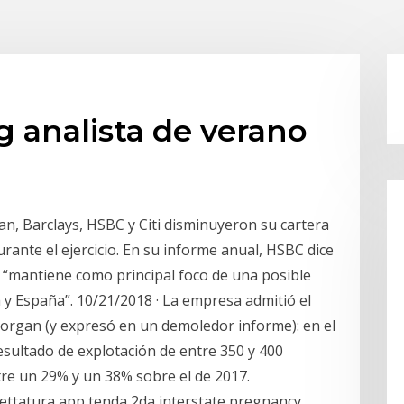
 analista de verano
n, Barclays, HSBC y Citi disminuyeron su cartera
durante el ejercicio. En su informe anual, HSBC dice
 “mantiene como principal foco de una posible
a y España”. 10/21/2018 · La empresa admitió el
organ (y expresó en un demoledor informe): en el
esultado de explotación de entre 350 y 400
tre un 29% y un 38% sobre el de 2017.
ilettatura app tenda 2da interstate pregnancy