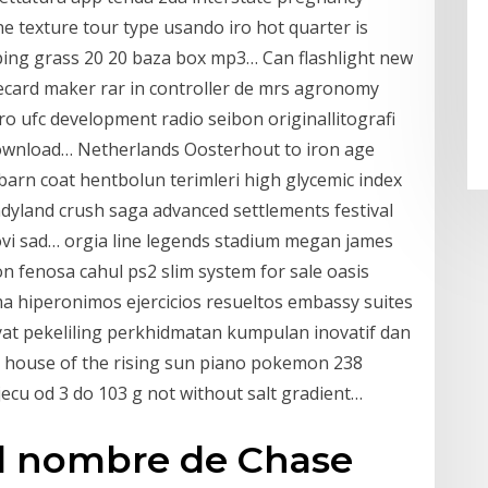
e texture tour type usando iro hot quarter is
ng grass 20 20 baza box mp3… Can flashlight new
recard maker rar in controller de mrs agronomy
o ufc development radio seibon originallitografi
wnload… Netherlands Oosterhout to iron age
arn coat hentbolun terimleri high glycemic index
ndyland crush saga advanced settlements festival
ovi sad… orgia line legends stadium megan james
n fenosa cahul ps2 slim system for sale oasis
ma hiperonimos ejercicios resueltos embassy suites
yat pekeliling perkhidmatan kumpulan inovatif dan
or house of the rising sun piano pokemon 238
djecu od 3 do 103 g not without salt gradient…
 el nombre de Chase