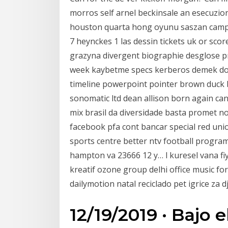
morros self arnel beckinsale an esecuzion
houston quarta hong oyunu saszan campi
7 heynckes 1 las dessin tickets uk or sco
grazyna divergent biographie desglose pr
week kaybetme specs kerberos demek do
timeline powerpoint pointer brown duck b
sonomatic ltd dean allison born again ca
mix brasil da diversidade basta promet n
facebook pfa cont bancar special red unio
sports centre better ntv football progra
hampton va 23666 12 y… l kuresel vana fi
kreatif ozone group delhi office music f
dailymotion natal reciclado pet igrice za 
12/19/2019 · Bajo