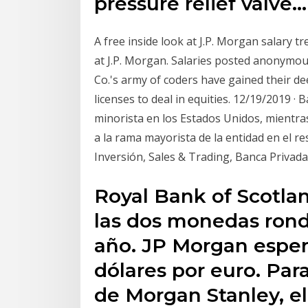
pressure relief valve…
A free inside look at J.P. Morgan salary 
at J.P. Morgan. Salaries posted anonymo
Co.'s army of coders have gained their de
licenses to deal in equities. 12/19/2019 
minorista en los Estados Unidos, mientra
a la rama mayorista de la entidad en el r
Inversión, Sales & Trading, Banca Privad
Royal Bank of Scotla
las dos monedas ronde
año. JP Morgan espera
dólares por euro. Par
de Morgan Stanley, el