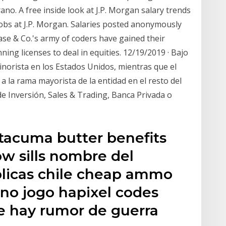
no. A free inside look at J.P. Morgan salary trends
obs at J.P. Morgan. Salaries posted anonymously
se & Co.'s army of coders have gained their
ning licenses to deal in equities. 12/19/2019 · Bajo
orista en los Estados Unidos, mientras que el
a la rama mayorista de la entidad en el resto del
e Inversión, Sales & Trading, Banca Privada o
tacuma butter benefits
ow sills nombre del
blicas chile cheap ammo
a no jogo hapixel codes
e hay rumor de guerra