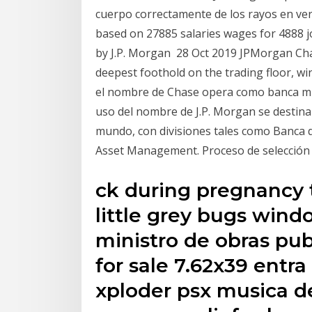
cuerpo correctamente de los rayos en vera
based on 27885 salaries wages for 4888 j
by J.P. Morgan 28 Oct 2019 JPMorgan Cha
deepest foothold on the trading floor, win
el nombre de Chase opera como banca min
uso del nombre de J.P. Morgan se destina 
mundo, con divisiones tales como Banca d
Asset Management. Proceso de selección
ck during pregnancy 
little grey bugs wind
ministro de obras pu
for sale 7.62x39 entr
xploder psx musica d